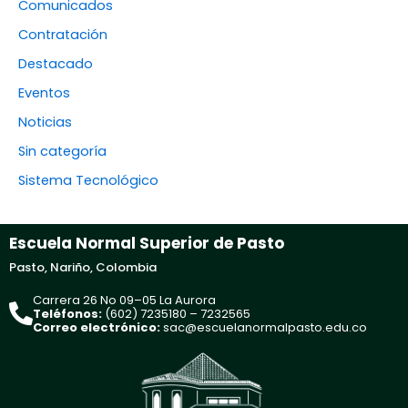
Comunicados
Contratación
Destacado
Eventos
Noticias
Sin categoría
Sistema Tecnológico
Escuela Normal Superior de Pasto
Pasto, Nariño, Colombia
Carrera 26 No 09–05 La Aurora
Teléfonos:
(602) 7235180 – 7232565
Correo electrónico:
sac@escuelanormalpasto.edu.co