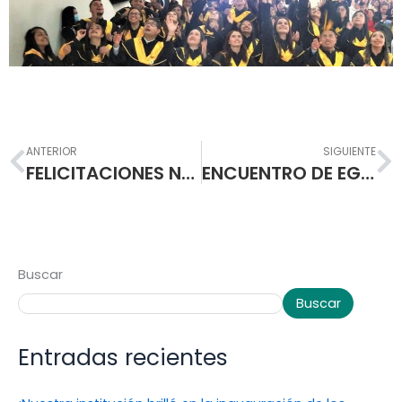
Prev
N
ANTERIOR
SIGUIENTE
FELICITACIONES NUEVOS NORMALISTAS SUPERIORES PROMOCION A- 2022
ENCUENTRO DE EGRESADOS NORMALISTAS PROMOCIÓN 1972
Buscar
Buscar
Entradas recientes