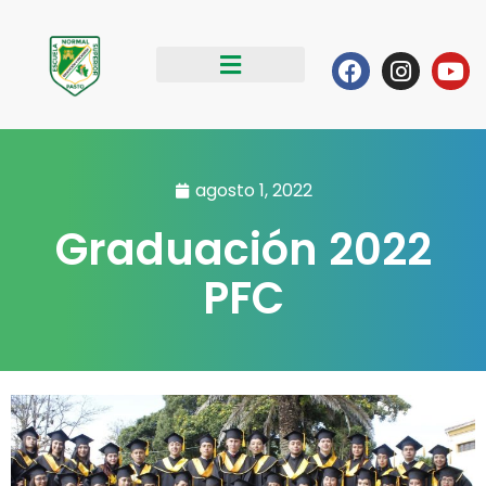
Ir
al
Facebook
Instag
Yo
contenido
agosto 1, 2022
Graduación 2022
PFC