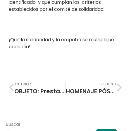
identificado y que cumplan los criterios
establecidos por el comité de solidaridad.
¡Que la solidaridad y la empatía se multiplique
cada día!
Prev
Nex
ANTERIOR
SIGUIENTE
OBJETO: Prestar el servicio de transmisión de datos – conectividad a internet para la I.E.M. Escuela Normal Superior de Pasto.
HOMENAJE PÓSTUMO DIANA CAROLINA SANCHEZ LEÓN (Semestre B-2021. Programa de Formación Complementaria)
Buscar