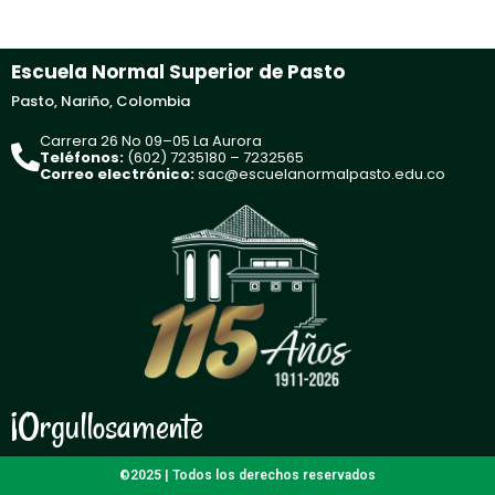
Escuela Normal Superior de Pasto
Pasto, Nariño, Colombia
Carrera 26 No 09–05 La Aurora
Teléfonos:
(602) 7235180 – 7232565
Correo electrónico:
sac@escuelanormalpasto.edu.co
¡Orgullosamente
N
o
r
m
a
l
i
s
t
a
s
!
N
o
r
m
a
l
i
s
t
a
©2025 | Todos los derechos reservados