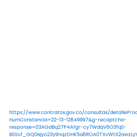
https://www.contratos.gov.co/consultas/detallePro
numConstancia=22-13-12849997&g-recaptcha-
response=03AGdBq27P4Afgr-cy7WdqV6O3fqS-
BSSvf_GQ0ejyo23y9nqzDHK5a8ROA0TXvWtX2awzLy