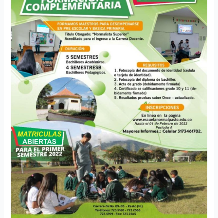
DE
LA
ESCUELA
NORMAL
SUPERIOR
DE
PASTO
ABRE
SUS
INSCRIPCIONES