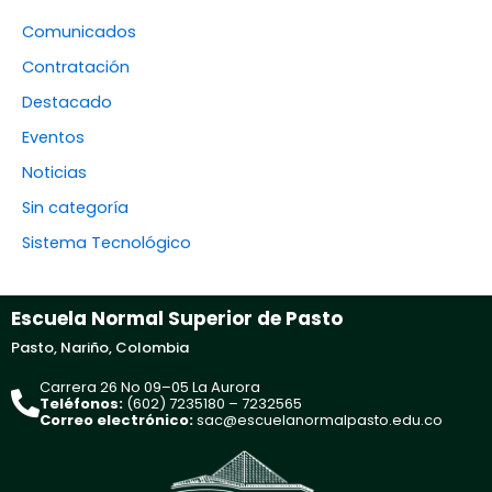
Comunicados
Contratación
Destacado
Eventos
Noticias
Sin categoría
Sistema Tecnológico
Escuela Normal Superior de Pasto
Pasto, Nariño, Colombia
Carrera 26 No 09–05 La Aurora
Teléfonos:
(602) 7235180 – 7232565
Correo electrónico:
sac@escuelanormalpasto.edu.co