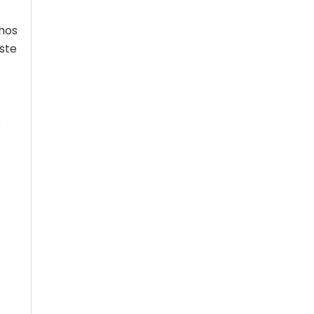
chos
ste
o