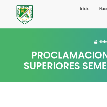
Ir
Inicio
Nues
al
contenido
dici
PROCLAMACION
SUPERIORES SEME