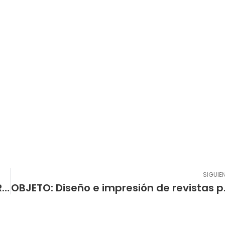
SIGUIE
MAESTRO DE LA ESCUELA NORMAL SUPERIOR DE PASTO EN LA NOCHE DE LOS MEJORES 2021
OBJETO: Diseño e impresión de revistas para los result