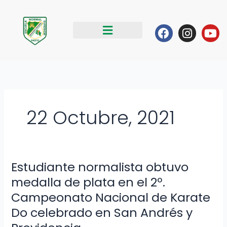
Ir
al
Facebook
Instag
Yo
contenido
22 Octubre, 2021
Estudiante normalista obtuvo
Estudiante
normalista
medalla de plata en el 2º.
obtuvo
Campeonato Nacional de Karate
medalla
Do celebrado en San Andrés y
de
plata