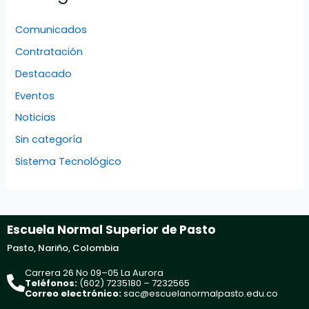
Comunicados
Contratación
Destacado
Eventos
Noticias
Sin categoría
Sistema Tecnológico
Escuela Normal Superior de Pasto
Pasto, Nariño, Colombia
Carrera 26 No 09–05 La Aurora
Teléfonos:
(602) 7235180 – 7232565
Correo electrónico:
sac@escuelanormalpasto.edu.co