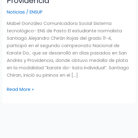
Providencia
en
Noticias
/
ENSUP
el
2º.
Mabel González Comunicadora Social Sistema
Campeonato
tecnológico- ENS de Pasto El estudiante normalista
Nacional
Santiago Alejandro Chirán Rojas del grado 11-4,
de
participó en el segundo campeonato Nacional de
Karate
Karate Do, que se desarrolló en días pasados en San
Do
Andrés y Providencia, donde obtuvo medalla de plata
celebrado
en la modalidad “karate do- kata individual”. Santiago
en
Chiran, inició su pininos en el […]
San
Andrés
Read More »
y
Providencia