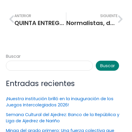
Prev
Nex
ANTERIOR
SIGUIENTE
QUINTA ENTREGA DE PAQUETES ALIMENTARIOS A PADRES Y MADRES DE FAMILIA LOS DIAS 18, 19 Y 20 DE AGOSTO
Normalistas, desde la mediación y la construcción de paz
Buscar
Buscar
Entradas recientes
¡Nuestra institución brilló en la inauguración de los
Juegos Intercolegiados 2026!
Semana Cultural del Ajedrez: Banco de la República y
Liga de Ajedrez de Nariño
Minga del grado primero: Una fuerza colectiva que