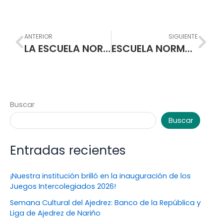
Prev
Nex
ANTERIOR
SIGUIENTE
LA ESCUELA NORMAL SUPERIOR DE PASTO UNA INSTITUCION DE CALIDAD
ESCUELA NORMAL SUPERIOR DE PASTO RECIBIÓ POR PARTE DE LA ALCALDÍA MUNICIPAL…. EQUIPO PORTATILES
Buscar
Buscar
Entradas recientes
¡Nuestra institución brilló en la inauguración de los
Juegos Intercolegiados 2026!
Semana Cultural del Ajedrez: Banco de la República y
Liga de Ajedrez de Nariño