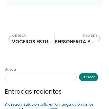
Prev
Nex
ANTERIOR
SIGUIENTE
VOCEROS ESTUDIANTILES Y PERSONERIA AÑO ESCOLAR 2021 LIDERAZGO Y COMPROMISO EN MARCHA
PERSONERITA Y VOCEROS ESTUDIANTILES DEL PROGRAMA DE FORMACIÓN COMPLEMENTARIA UNA DEMOCRACIA ACTIVA Y PARTICIPATIVA
Buscar
Buscar
Entradas recientes
¡Nuestra institución brilló en la inauguración de los