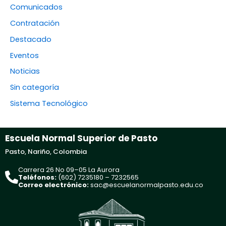
Comunicados
Contratación
Destacado
Eventos
Noticias
Sin categoría
Sistema Tecnológico
Escuela Normal Superior de Pasto
Pasto, Nariño, Colombia
Carrera 26 No 09–05 La Aurora
Teléfonos:
(602) 7235180 – 7232565
Correo electrónico:
sac@escuelanormalpasto.edu.co