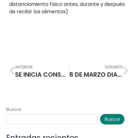
distanciamiento físico antes, durante y después
de recibir los alimentos)
Prev
Nex
ANTERIOR
SIGUIENTE
SE INICIA CONSTRUCCION DE MODERNA INFRAESTRUCTURA EN LA ESCUELA NORMAL SUPERIOR DE PASTO
8 DE MARZO DIA INTERNACIONAL DE LA MUJER
Buscar
Buscar
Entradas recientes