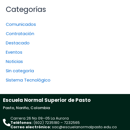
Categorías
Comunicados
Contratación
Destacado
Eventos
Noticias
Sin categoría
Sistema Tecnológico
Escuela Normal Superior de Pasto
Pasto, Nariño, Colombia
Carrera 26 No 09–05 La Aurora
Teléfonos:
(602) 7235180 – 7232565
Correo electrónico:
sac@escuelanormalpasto.edu.co