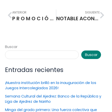
Prev
Nex
ANTERIOR
SIGUIENTE
P R O M O C I Ó N 2.0 2 0 “La generación del conocimiento” C A M I N O A L A S P R U E B A S S A B E R 11
NOTABLE ACONTECIMIENTO EN NUESTRA INSTITUCIÓN: CUMPLIMOS 109 AÑOS FORMANDO MAESTROS PARA UNA NUEVA SOCIEDAD
Buscar
Buscar
Entradas recientes
¡Nuestra institución brilló en la inauguración de los
Juegos Intercolegiados 2026!
Semana Cultural del Ajedrez: Banco de la República y
Liga de Ajedrez de Nariño
Minga del grado primero: Una fuerza colectiva que