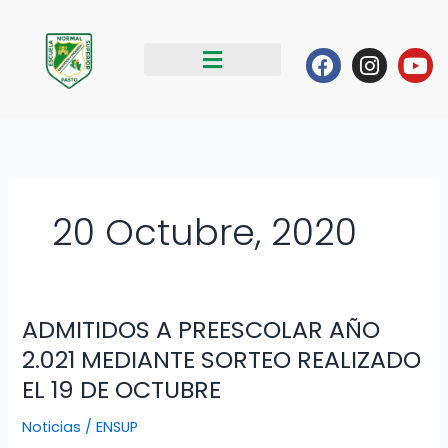
Ir
al
Facebook
Instag
Yo
contenido
20 Octubre, 2020
ADMITIDOS A PREESCOLAR AÑO
ADMITIDOS
A
2.021 MEDIANTE SORTEO REALIZADO
PREESCOLAR
EL 19 DE OCTUBRE
AÑO
2.021
Noticias
/
ENSUP
MEDIANTE