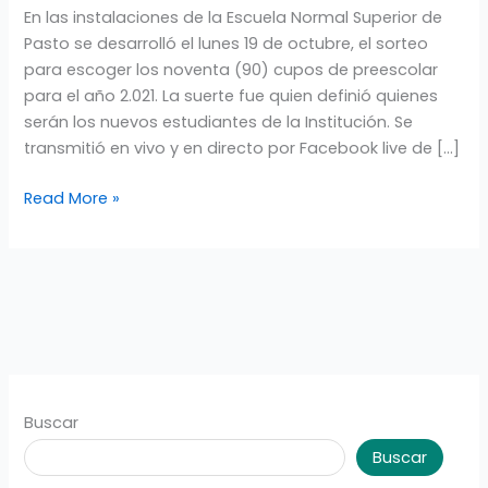
En las instalaciones de la Escuela Normal Superior de
SORTEO
Pasto se desarrolló el lunes 19 de octubre, el sorteo
REALIZADO
para escoger los noventa (90) cupos de preescolar
EL
para el año 2.021. La suerte fue quien definió quienes
19
serán los nuevos estudiantes de la Institución. Se
DE
transmitió en vivo y en directo por Facebook live de […]
OCTUBRE
Read More »
Buscar
Buscar