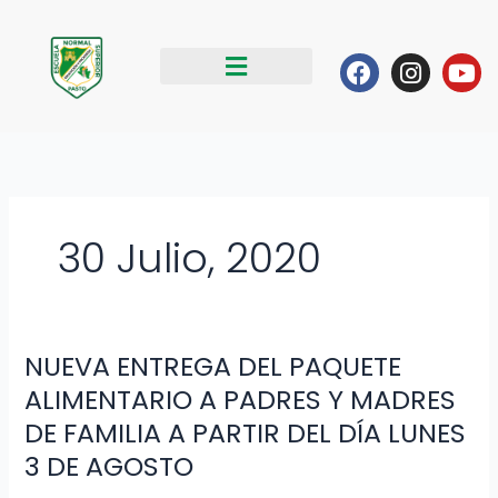
Ir
al
Facebook
Instag
Yo
contenido
30 Julio, 2020
NUEVA ENTREGA DEL PAQUETE
NUEVA
ENTREGA
ALIMENTARIO A PADRES Y MADRES
DEL
DE FAMILIA A PARTIR DEL DÍA LUNES
PAQUETE
3 DE AGOSTO
ALIMENTARIO
A