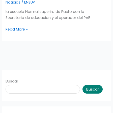
Noticias
/
ENSUP
PADRES
Y
la escuela Normal superiro de Pasto con la
MADRES
Secretaria de educacion y el operador del PAE
DE
Read More »
FAMILIA
A
PARTIR
DEL
DÍA
LUNES
3
DE
AGOSTO
Buscar
Buscar