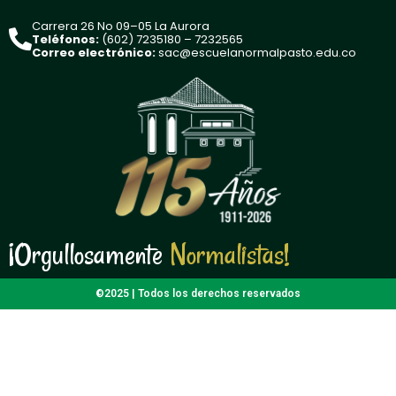
Carrera 26 No 09–05 La Aurora
Teléfonos:
(602) 7235180 – 7232565
Correo electrónico:
sac@escuelanormalpasto.edu.co
¡Orgullosamente
N
o
r
m
a
l
i
s
t
a
s
!
N
o
r
m
a
l
i
s
t
a
©2025 | Todos los derechos reservados