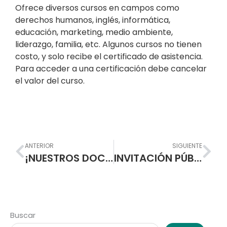
Ofrece diversos cursos en campos como
derechos humanos, inglés, informática,
educación, marketing, medio ambiente,
liderazgo, familia, etc. Algunos cursos no tienen
costo, y solo recibe el certificado de asistencia.
Para acceder a una certificación debe cancelar
el valor del curso.
Prev
Nex
ANTERIOR
SIGUIENTE
¡NUESTROS DOCENTES SE CERTIFICAN EN CAMPUS VIRTUAL!
INVITACIÓN PÚBLICA No. 03 DE 2020 – Herramientas manuales de jardinería, agricultura y deforestación
Buscar