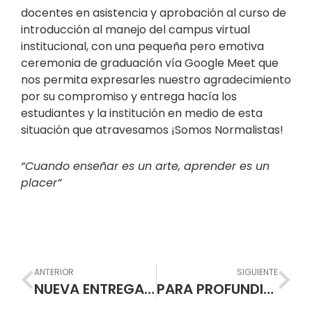
docentes en asistencia y aprobación al curso de
introducción al manejo del campus virtual
institucional, con una pequeña pero emotiva
ceremonia de graduación vía Google Meet que
nos permita expresarles nuestro agradecimiento
por su compromiso y entrega hacía los
estudiantes y la institución en medio de esta
situación que atravesamos ¡Somos Normalistas!
“Cuando enseñar es un arte, aprender es un
placer”
Prev
Nex
ANTERIOR
SIGUIENTE
NUEVA ENTREGA DEL PAQUETE ALIMENTARIO A PARTIR DEL DIA LUNES 22 DE JUNIO
PARA PROFUNDIZAR EN EL CONOCIMIENTO: CURSOS EN LINEA GRATUITOS