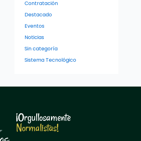
Contratación
Destacado
Eventos
Noticias
Sin categoría
Sistema Tecnológico
¡Orgullosamente
N
o
r
m
a
l
i
s
t
a
s
!
N
o
r
m
a
l
i
s
t
a
s
!