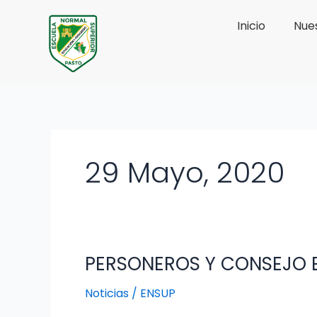
Ir
Inicio
Nues
al
contenido
29 Mayo, 2020
PERSONEROS Y CONSEJO E
PERSONEROS
Y
Noticias
/
ENSUP
CONSEJO
ESTUDIANTIL