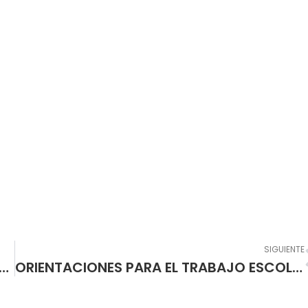
SIGUIENTE
NDACIONES Y REFLEXIONES EN ESTA CUARENTENA
ORIENTACIONES PARA EL TRABAJO ESCOLAR A PARTIR DEL 20 DE ABRIL DEL 2.020