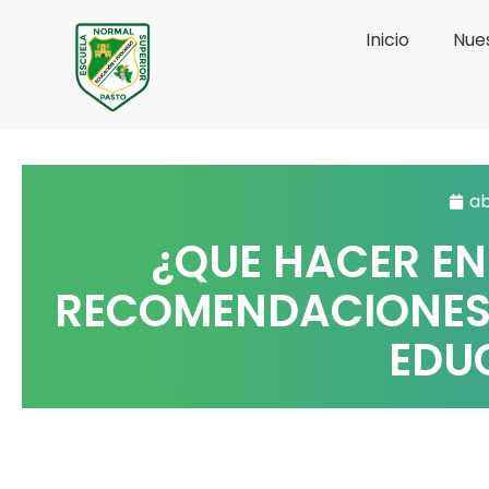
Ir
Inicio
Nues
al
contenido
ab
¿QUE HACER EN
RECOMENDACIONES
EDU