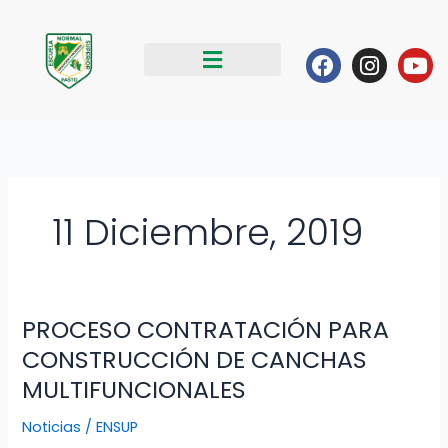
Ir
al
Facebook
Instag
Yo
contenido
11 Diciembre, 2019
PROCESO CONTRATACIÓN PARA
PROCESO
CONTRATACIÓN
CONSTRUCCIÓN DE CANCHAS
PARA
MULTIFUNCIONALES
CONSTRUCCIÓN
DE
Noticias
/
ENSUP
CANCHAS