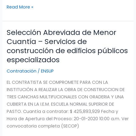
MULTIFUNCIONALES
Read More »
Selección Abreviada de Menor
Selección
Abreviada
Cuantía – Servicios de
de
construcción de edificios públicos
Menor
especializados
Cuantía
–
Contratación
/
ENSUP
Servicios
de
EL CONTRATISTA SE COMPROMETE PARA CON LA
construcción
INSTITUCIÓN A REALIZAR LA OBRA DE CONSTRUCCION DE
de
TRES CANCHAS MULTIFUCIONALES CON GRADERIA Y UNA
edificios
CUBIERTA EN LA I.E.M. ESCUELA NORMAL SUPERIOR DE
públicos
PASTO. Cuantía a contratar: $ 425,893,929 Fecha y
especializados
Hora de Apertura del Proceso: 20-01-2020 10:00 a.m. Ver
convocatoria completa (SECOP)