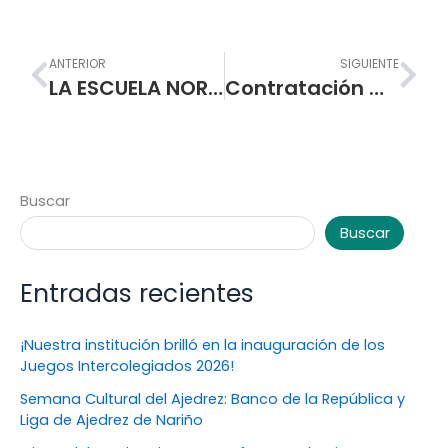
Prev
Nex
ANTERIOR
SIGUIENTE
LA ESCUELA NORMAL SUPERIOR DE PASTO ENTREGA CERTIFICADOS A ESTUDIANTES DE PREESCOLAR
Contratación Mínima Cuantía – Servicios de cafetería
Buscar
Buscar
Entradas recientes
¡Nuestra institución brilló en la inauguración de los
Juegos Intercolegiados 2026!
Semana Cultural del Ajedrez: Banco de la República y
Liga de Ajedrez de Nariño