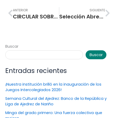
Prev
Nex
ANTERIOR
SIGUIENTE
CIRCULAR SOBRE RENOVACIÓN DE MATRÍCULA E INFORMACIÓN INSTITUCIONAL
Selección Abreviada de Menor Cuantía – Servicios de construcción de edificios públicos especializados
Buscar
Buscar
Entradas recientes
¡Nuestra institución brilló en la inauguración de los
Juegos Intercolegiados 2026!
Semana Cultural del Ajedrez: Banco de la República y
Liga de Ajedrez de Nariño
Minga del grado primero: Una fuerza colectiva que