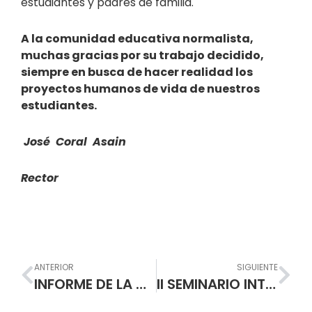
estudiantes y padres de familia.
A la comunidad educativa normalista,
muchas gracias por su trabajo decidido,
siempre en busca de hacer realidad los
proyectos humanos de vida de nuestros
estudiantes.
José Coral Asain
Rector
Prev
Nex
ANTERIOR
SIGUIENTE
INFORME DE LA VISITA RECIBIDA POR LA ESCUELA NORMAL SUPERIOR SANTIAGO DE TUNJA
II SEMINARIO INTERNACIONAL DE PEDAGOGÍA Y VI ENCUENTRO DE ESCUELAS NORMALES DEL SUR OCCIDENTE COLOMBIANO