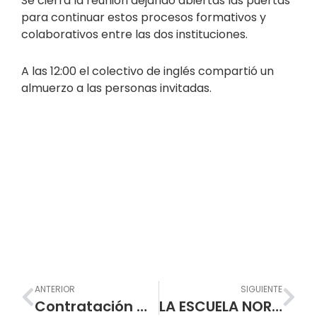
Se cierra la reunión dejando abiertas las puertas
para continuar estos procesos formativos y
colaborativos entre las dos instituciones.
A las 12:00 el colectivo de inglés compartió un
almuerzo a las personas invitadas.
Prev
Nex
ANTERIOR
SIGUIENTE
Contratación Mínima Cuantía – Muebles
LA ESCUELA NORMAL SUPERIOR DE PASTO RECIBIO LA RENOVACION DEL CERTIFICADO DEL SISTEMA DE GESTION DE CALIDAD AVALADO POR ICONTEC.