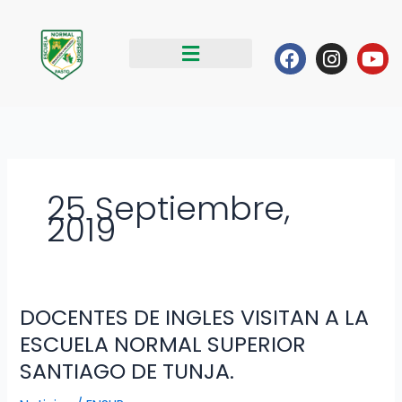
Ir
al
Facebook
Instag
Yo
contenido
25 Septiembre,
2019
DOCENTES DE INGLES VISITAN A LA
DOCENTES
DE
ESCUELA NORMAL SUPERIOR
INGLES
SANTIAGO DE TUNJA.
VISITAN
A