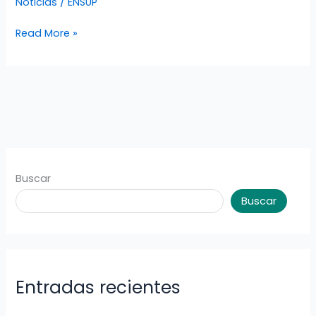
Noticias
/
ENSUP
LA
ESCUELA
Read More »
NORMAL
SUPERIOR
SANTIAGO
DE
TUNJA.
Buscar
Buscar
Entradas recientes