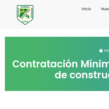
Ir
Inicio
Nues
al
contenido
ma
Contratación Mínim
de constru