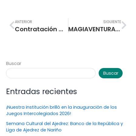
Prev
Nex
ANTERIOR
SIGUIENTE
Contratación Mínima Cuantía – Equipo de vigilancia y detección
MAGIAVENTURATE CON LA LECTURA Y ESCRITURA INICIA SU IMPLEMENTACION EN BASICA PRIMARIA
Buscar
Buscar
Entradas recientes
¡Nuestra institución brilló en la inauguración de los
Juegos Intercolegiados 2026!
Semana Cultural del Ajedrez: Banco de la República y
Liga de Ajedrez de Nariño