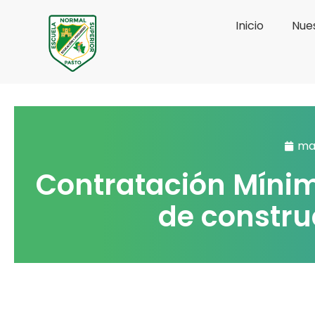
Ir
Inicio
Nues
al
contenido
mar
Contratación Mínim
de constru