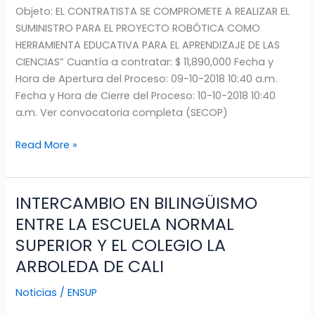
Objeto: EL CONTRATISTA SE COMPROMETE A REALIZAR EL
el
SUMINISTRO PARA EL PROYECTO ROBÓTICA COMO
proyecto
HERRAMIENTA EDUCATIVA PARA EL APRENDIZAJE DE LAS
de
CIENCIAS” Cuantía a contratar: $ 11,890,000 Fecha y
robótica
Hora de Apertura del Proceso: 09-10-2018 10:40 a.m.
Fecha y Hora de Cierre del Proceso: 10-10-2018 10:40
a.m. Ver convocatoria completa (SECOP)
Read More »
INTERCAMBIO EN BILINGÜISMO
INTERCAMBIO
EN
ENTRE LA ESCUELA NORMAL
BILINGÜISMO
SUPERIOR Y EL COLEGIO LA
ENTRE
ARBOLEDA DE CALI
LA
ESCUELA
Noticias
/
ENSUP
NORMAL