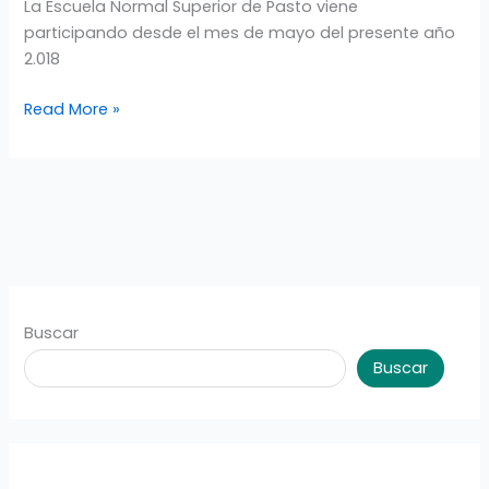
SUPERIOR
La Escuela Normal Superior de Pasto viene
Y
participando desde el mes de mayo del presente año
EL
2.018
COLEGIO
Read More »
LA
ARBOLEDA
DE
CALI
Buscar
Buscar