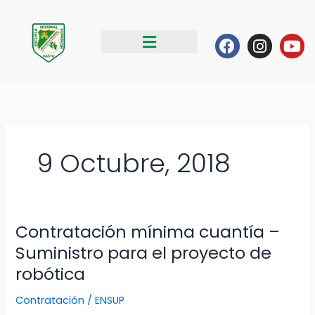
Ir
al
Facebook
Instag
Yo
contenido
9 Octubre, 2018
Contratación mínima cuantía –
Contratación
mínima
Suministro para el proyecto de
cuantía
robótica
–
Suministro
Contratación
/
ENSUP
para