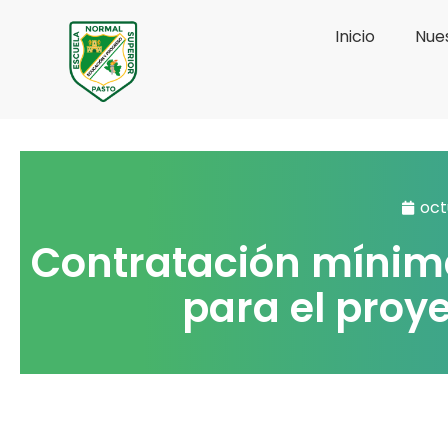
Ir
Inicio
Nues
al
contenido
oct
Contratación mínima
para el proy