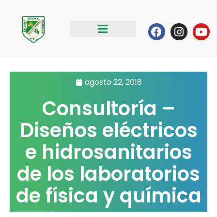
Ir
al
Facebook
Instag
Yo
contenido
agosto 22, 2018
Consultoría –
Diseños eléctricos
e hidrosanitarios
de los laboratorios
de física y química