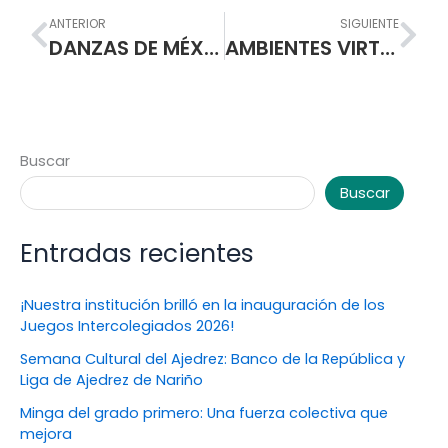
Prev
Nex
ANTERIOR
SIGUIENTE
DANZAS DE MÉXICO Y ANTIOQUIA DELEITARON A LA ESCUELA NORMAL SUPERIOR DE PASTO
AMBIENTES VIRTUALES DE APRENDIZAJE EN LA ESCUELA NORMAL
Buscar
Buscar
Entradas recientes
¡Nuestra institución brilló en la inauguración de los
Juegos Intercolegiados 2026!
Semana Cultural del Ajedrez: Banco de la República y
Liga de Ajedrez de Nariño
Minga del grado primero: Una fuerza colectiva que
mejora