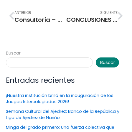
Prev
Nex
ANTERIOR
SIGUIENTE
Consultoría – Diseños eléctricos e hidrosanitarios de los laboratorios de física y química
CONCLUSIONES Y COMPROMISOS DE LAS JORNADAS PEDAGOGICAS DEL 15 AL 17 DE AGOSTO
Buscar
Buscar
Entradas recientes
¡Nuestra institución brilló en la inauguración de los
Juegos Intercolegiados 2026!
Semana Cultural del Ajedrez: Banco de la República y
Liga de Ajedrez de Nariño
Minga del grado primero: Una fuerza colectiva que