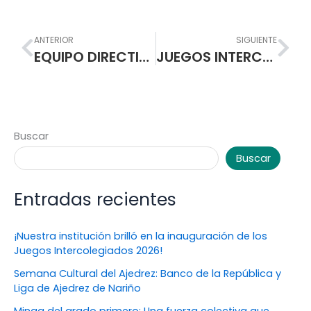
Prev
Nex
ANTERIOR
SIGUIENTE
EQUIPO DIRECTIVO EMITE CIRCULAR CORRESPONDIENTE A LA MODIFICACIÓN DEL SEGUNDO PERIODO DEL AÑO ESCOLAR 2017
JUEGOS INTERCURSOS INTEGRAN A COMUNIDAD NORMALISTA
Buscar
Buscar
Entradas recientes
¡Nuestra institución brilló en la inauguración de los
Juegos Intercolegiados 2026!
Semana Cultural del Ajedrez: Banco de la República y
Liga de Ajedrez de Nariño
Minga del grado primero: Una fuerza colectiva que