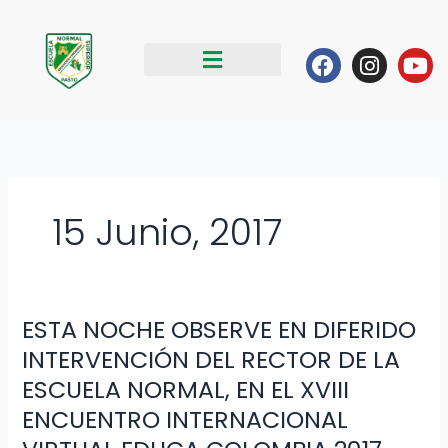
Ir
al
Facebook
Instag
Yo
contenido
15 Junio, 2017
ESTA NOCHE OBSERVE EN DIFERIDO
ESTA
NOCHE
INTERVENCIÓN DEL RECTOR DE LA
OBSERVE
ESCUELA NORMAL, EN EL XVIII
EN
ENCUENTRO INTERNACIONAL
DIFERIDO
INTERVENCIÓN