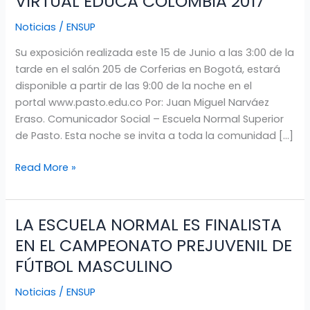
VIRTUAL EDUCA COLOMBIA 2017
DEL
Noticias
/
ENSUP
RECTOR
DE
Su exposición realizada este 15 de Junio a las 3:00 de la
LA
tarde en el salón 205 de Corferias en Bogotá, estará
ESCUELA
disponible a partir de las 9:00 de la noche en el
NORMAL,
portal www.pasto.edu.co Por: Juan Miguel Narváez
EN
Eraso. Comunicador Social – Escuela Normal Superior
EL
de Pasto. Esta noche se invita a toda la comunidad […]
XVIII
ENCUENTRO
Read More »
INTERNACIONAL
VIRTUAL
EDUCA
LA ESCUELA NORMAL ES FINALISTA
LA
COLOMBIA
ESCUELA
EN EL CAMPEONATO PREJUVENIL DE
2017
NORMAL
FÚTBOL MASCULINO
ES
FINALISTA
Noticias
/
ENSUP
EN