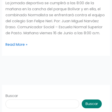
La jornada deportiva se cumplirá a las 8:00 de la
EL
mañana en la cancha del parque Bolívar y en ella, el
CAMPEONATO
combinado Normalista se enfrentará contra el equipo
PREJUVENIL
del colegio San Felipe Neri. Por: Juan Miguel Narváez
DE
Eraso. Comunicador Social – Escuela Normal Superior
FÚTBOL
de Pasto. Mañana viernes 16 de Junio a las 8:00 a.m.
MASCULINO
Read More »
Buscar
Buscar