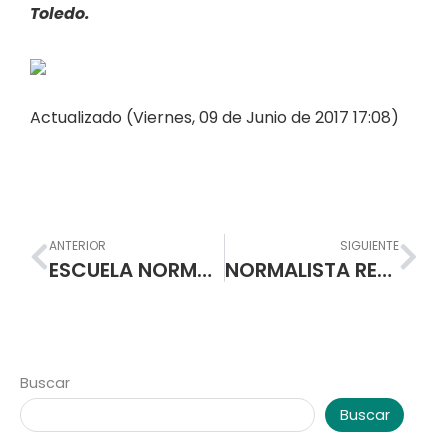
Toledo.
Actualizado (Viernes, 09 de Junio de 2017 17:08)
Prev
Nex
ANTERIOR
SIGUIENTE
ESCUELA NORMAL INVICTA EN BALONCESTO PREJUVENIL FEMENINO DE LOS JUEGOS INTERCOLEGIADOS SUPÉRATE 2017.
NORMALISTA REPRESENTA A COLOMBIA EN EL ICT TRAINING FOR COLOMBIAN TEACHERS COREA DEL SUR – 2017
Buscar
Buscar