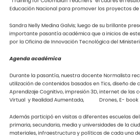
“Training for Colombian Teachers” el cual es el resul
Educación Nacional para promover los proyectos de 
Sandra Nelly Medina Galvis; luego de su brillante pre
importante pasantía académica que a inicios de este
por la Oficina de Innovación Tecnológica del Minister
Agenda académica
Durante la pasantía, nuestra docente Normalista reci
utilización de contenidos basados en Tics, diseño de
Aprendizaje Cognitivo, impresión 3D, internet de las co
Virtual y Realidad Aumentada, Drones, E- book (Li
Además participó en visitas a diferentes escuelas del s
primaria, secundaria, media y universidades de la ci
materiales, infraestructura y políticas de cada una de