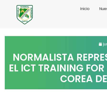
Ir
Inicio
Nues
al
contenido
ju
NORMALISTA REPRE
EL ICT TRAINING FO
COREA DE