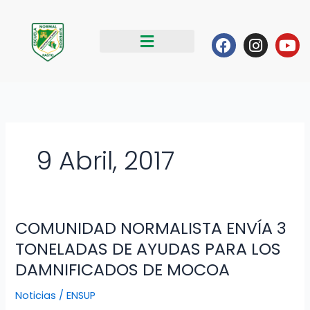
Ir
al
Facebook
Instag
Yo
contenido
9 Abril, 2017
COMUNIDAD NORMALISTA ENVÍA 3
COMUNIDAD
NORMALISTA
TONELADAS DE AYUDAS PARA LOS
ENVÍA
DAMNIFICADOS DE MOCOA
3
TONELADAS
Noticias
/
ENSUP
DE