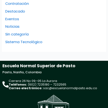
Contratación
Destacado
Eventos
Noticias
Sin categoría
Sistema Tecnológico
Escuela Normal Superior de Pasto
Pasto, Nariño, Colombia
Carrera 26 No 09–05 La Aurora
Teléfonos:
(602) 7235180 – 7232565
Correo electrónico:
sac@escuelanormalpasto.edu.co