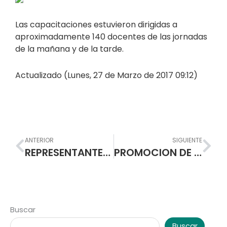
Las capacitaciones estuvieron dirigidas a
aproximadamente 140 docentes de las jornadas
de la mañana y de la tarde.
Actualizado (Lunes, 27 de Marzo de 2017 09:12)
Prev
Nex
ANTERIOR
SIGUIENTE
REPRESENTANTES DEL MINISTERIO DE EDUCACIÓN NACIONAL Y DE LA SECRETARÍA DE EDUCACIÓN MUNICIPAL SOCIALIZARON PROYECTO DE INFRAESTRUCTURA PARA JORNADA ÚNICA EN LA I.E.M. ESCUELA NORMAL SUPERIOR DE PASTO
PROMOCION DE LA LECTURA EN LA NORMAL SUPERIOR DE PASTO
Buscar
Buscar