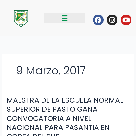
Ir
al
Facebook
Instag
Yo
contenido
9 Marzo, 2017
MAESTRA DE LA ESCUELA NORMAL
MAESTRA
DE
SUPERIOR DE PASTO GANA
LA
CONVOCATORIA A NIVEL
ESCUELA
NACIONAL PARA PASANTIA EN
NORMAL
SUPERIOR