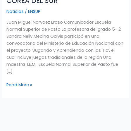
COREA DEL SUR
DE
Noticias
/
ENSUP
PASTO
GANA
Juan Miguel Narvaez Eraso Comunicador Escuela
CONVOCATORIA
Normal Superior de Pasto La profesora del grado 5- 2
A
Sandra Nelly Medina Galvis participó en una
NIVEL
convocatoria del Ministerio de Educación Nacional con
NACIONAL
el proyecto ‘Jugando y Aprendiendo con las Tic’, el
PARA
cual incluye juegos tradicionales de la región Una
PASANTIA
maestra I.E.M. Escuela Normal Superior de Pasto fue
EN
[…]
COREA
DEL
Read More »
SUR