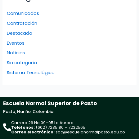
Comunicados
Contratación
Destacado
Eventos
Noticias
Sin categoría
Sistema Tecnológico
Escuela Normal Superior de Pasto
Pasto, Nariño, Colombia
Carrera 26 No 09–05 La Aurora
Teléfonos:
(602) 7235180 – 7232565
Correo electrónico:
sac@escuelanormalpasto.edu.co