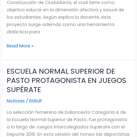
Construcción de Ciudadanía, el cual tiene como
DE
objetivo educar en la dimensión afectiva y sexual de
PASTO
los estudiantes. Según explica la docente, este
proyecto surge además como una herramienta
didáctica para
Read More »
ESCUELA NORMAL SUPERIOR DE
ESCUELA
NORMAL
PASTO PROTAGONISTA EN JUEGOS
SUPERIOR
SUPÉRATE
DE
PASTO
Noticias
/
ENSUP
PROTAGONISTA
La selección femenina de baloncesto Categoría A de
EN
la Escuela Normal Superior de Pasto, fue protagonista
JUEGOS
a lo largo de Juegos Intercolegiados Supérate con el
SUPÉRATE
Deporte 2016. En esta versión del torneo las deportistas