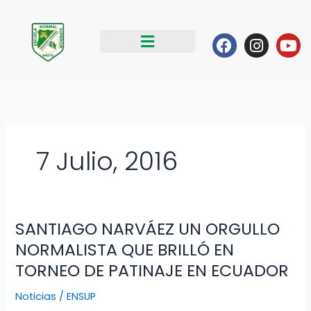
Ir
al
Facebook
Instag
Yo
contenido
7 Julio, 2016
SANTIAGO NARVÁEZ UN ORGULLO
SANTIAGO
NARVÁEZ
NORMALISTA QUE BRILLÓ EN
UN
TORNEO DE PATINAJE EN ECUADOR
ORGULLO
NORMALISTA
Noticias
/
ENSUP
QUE