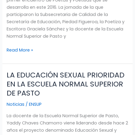
POETISAS
desarrolla en este 2016. La jornada de la que
Y
participaron la Subsecretaria de Calidad de la
POETAS
Secretaría de Educación, Piedad Figueroa, la Poetiza y
Escritora Graciela Sánchez y la docente de la Escuela
Normal Superior de Pasto y
Read More »
LA EDUCACIÓN SEXUAL PRIORIDAD
LA
EDUCACIÓN
EN LA ESCUELA NORMAL SUPERIOR
SEXUAL
DE PASTO
PRIORIDAD
EN
Noticias
/
ENSUP
LA
La docente de la Escuela Normal Superior de Pasto,
ESCUELA
Yaddy Chaves Chamorro viene liderando desde hace 2
NORMAL
años el proyecto denominado Educación Sexual y
SUPERIOR