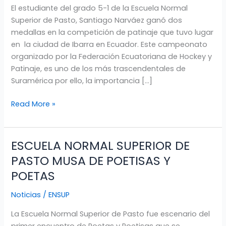
El estudiante del grado 5-1 de la Escuela Normal
BRILLÓ
Superior de Pasto, Santiago Narváez ganó dos
EN
medallas en la competición de patinaje que tuvo lugar
TORNEO
en la ciudad de Ibarra en Ecuador. Este campeonato
DE
organizado por la Federación Ecuatoriana de Hockey y
PATINAJE
Patinaje, es uno de los más trascendentales de
EN
Suramérica por ello, la importancia […]
ECUADOR
Read More »
ESCUELA NORMAL SUPERIOR DE
ESCUELA
NORMAL
PASTO MUSA DE POETISAS Y
SUPERIOR
POETAS
DE
PASTO
Noticias
/
ENSUP
MUSA
La Escuela Normal Superior de Pasto fue escenario del
DE
primer encuentro de Poetas y Poetisas que se