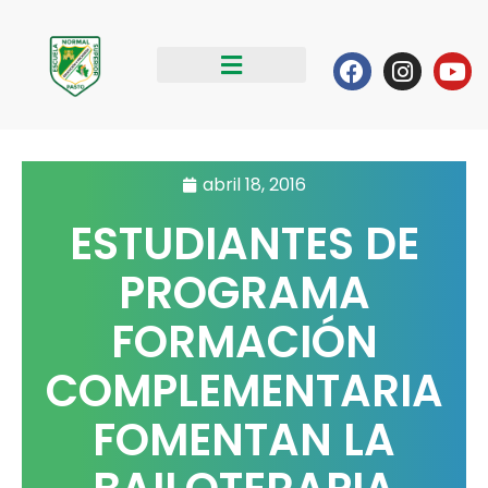
Ir
al
Facebook
Instag
Yo
contenido
abril 18, 2016
ESTUDIANTES DE
PROGRAMA
FORMACIÓN
COMPLEMENTARIA
FOMENTAN LA