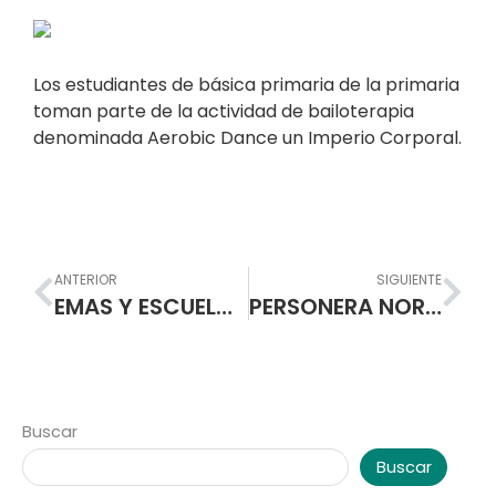
Los estudiantes de básica primaria de la primaria
toman parte de la actividad de bailoterapia
denominada Aerobic Dance un Imperio Corporal.
Prev
Nex
ANTERIOR
SIGUIENTE
EMAS Y ESCUELA NORMAL SUPERIOR DE PASTO PACTAN ESTRATEGIAS PARA MANEJAR RESIDUOS
PERSONERA NORMALISTA PROTAGONISTA EN LA CONSTRUCCIÓN DEL PLAN DE DESARROLLO EDUCATIVO
Buscar
Buscar