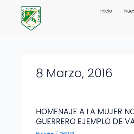
Ir
Inicio
Nues
al
contenido
8 Marzo, 2016
HOMENAJE A LA MUJER NO
HOMENAJE
A
GUERRERO EJEMPLO DE VA
LA
MUJER
Noticias
/
ENSUP