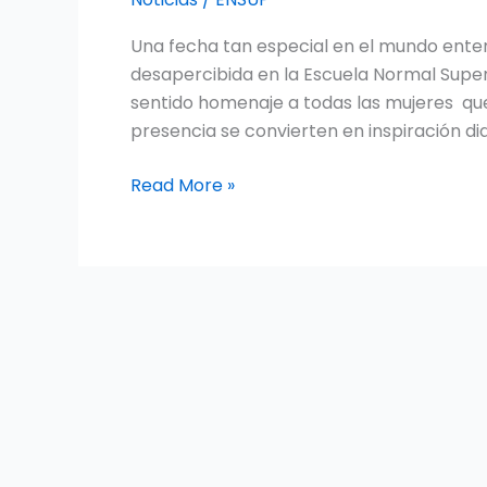
NORMALISTA.
Una fecha tan especial en el mundo enter
VICTORIA
desapercibida en la Escuela Normal Superio
ENRIQUEZ
sentido homenaje a todas las mujeres qu
GUERRERO
presencia se convierten en inspiración dia
EJEMPLO
DE
Read More »
VALENTIA
Y
LUCHA
POR
LA
VIDA