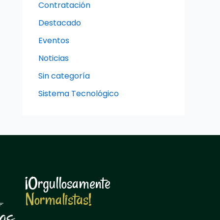
Contratación
Destacado
Eventos
Noticias
Sin categoría
Sistema Tecnológico
¡Orgullosamente
N
o
r
m
a
l
i
s
t
a
s
!
N
o
r
m
a
l
i
s
t
a
s
!