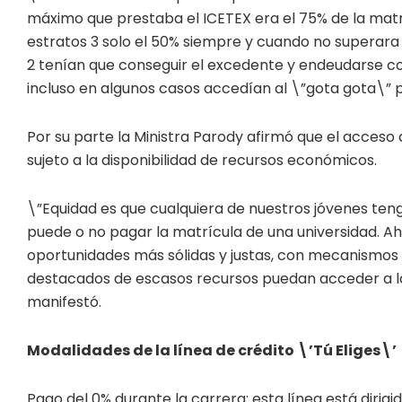
máximo que prestaba el ICETEX era el 75% de la matríc
estratos 3 solo el 50% siempre y cuando no superara 
2 tenían que conseguir el excedente y endeudarse c
incluso en algunos casos accedían al \”gota gota\” par
Por su parte la Ministra Parody afirmó que el acceso
sujeto a la disponibilidad de recursos económicos.
\”Equidad es que cualquiera de nuestros jóvenes teng
puede o no pagar la matrícula de una universidad. Ah
oportunidades más sólidas y justas, con mecanismos 
destacados de escasos recursos puedan acceder a la
manifestó.
Modalidades de la línea de crédito \’Tú Eliges\’
Pago del 0% durante la carrera: esta línea está dirigida