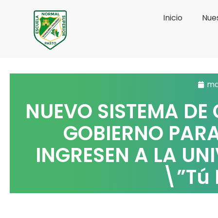
Ir
Inicio
Nues
al
contenido
ma
NUEVO SISTEMA DE 
GOBIERNO PARA
INGRESEN A LA UN
\”Tú 