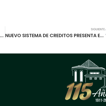
SIGUIENTE
JESSICA ALEJANDRA CÓRDOBA VALLEJO FUE ELEGIDA COMO PERSONERA 2015
NUEVO SISTEMA DE CREDITOS PRESENTA EL GOBIERNO PARA BACHILLERES QUE INGRESEN A LA UNIVERSIDAD. Programa \”Tú Eliges\”