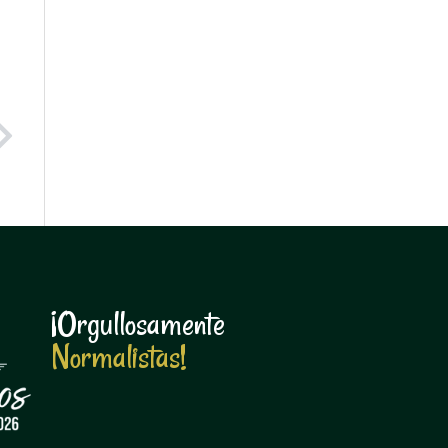
Next
¡Orgullosamente
N
o
r
m
a
l
i
s
t
a
s
!
N
o
r
m
a
l
i
s
t
a
s
!