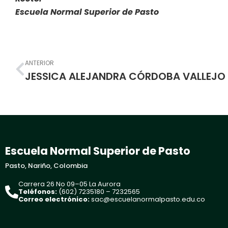
Escuela Normal Superior de Pasto
Prev
ANTERIOR
Escuela Normal Superior de Pasto
Pasto, Nariño, Colombia
Carrera 26 No 09–05 La Aurora
Teléfonos:
(602) 7235180 – 7232565
Correo electrónico:
sac@escuelanormalpasto.edu.co