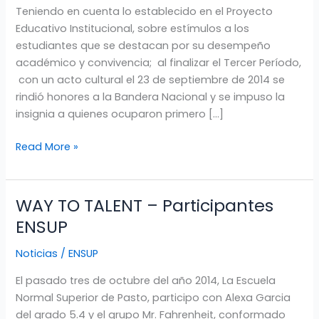
Teniendo en cuenta lo establecido en el Proyecto
DESEMPEÑO
Educativo Institucional, sobre estímulos a los
ACADÉMICO
estudiantes que se destacan por su desempeño
Y
académico y convivencia; al finalizar el Tercer Período,
CONVIVENCIA
con un acto cultural el 23 de septiembre de 2014 se
rindió honores a la Bandera Nacional y se impuso la
insignia a quienes ocuparon primero […]
Read More »
WAY TO TALENT – Participantes
WAY
TO
ENSUP
TALENT
Noticias
/
ENSUP
–
Participantes
El pasado tres de octubre del año 2014, La Escuela
ENSUP
Normal Superior de Pasto, participo con Alexa Garcia
del grado 5.4 y el grupo Mr. Fahrenheit, conformado