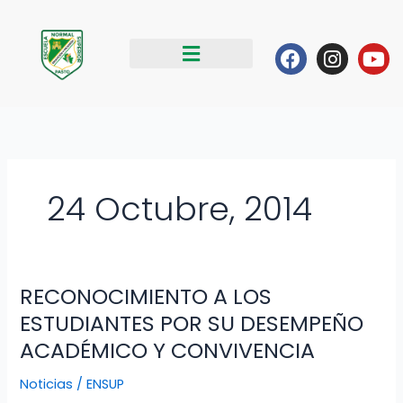
Ir
al
Facebook
Instag
Yo
contenido
24 Octubre, 2014
RECONOCIMIENTO A LOS
RECONOCIMIENTO
A
ESTUDIANTES POR SU DESEMPEÑO
LOS
ACADÉMICO Y CONVIVENCIA
ESTUDIANTES
POR
Noticias
/
ENSUP
SU