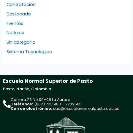
Contratación
Destacado
Eventos
Noticias
Sin categoría
Sistema Tecnológico
Escuela Normal Superior de Pasto
Pasto, Nariño, Colombia
Carrera 26 No 09–05 La Aurora
Teléfonos:
(602) 7235180 – 7232565
Correo electrónico:
sac@escuelanormalpasto.edu.co