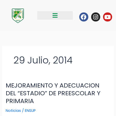
Ir
al
Facebook
Instag
Yo
contenido
29 Julio, 2014
MEJORAMIENTO Y ADECUACION
MEJORAMIENTO
Y
DEL “ESTADIO” DE PREESCOLAR Y
ADECUACION
PRIMARIA
DEL
“ESTADIO”
Noticias
/
ENSUP
DE