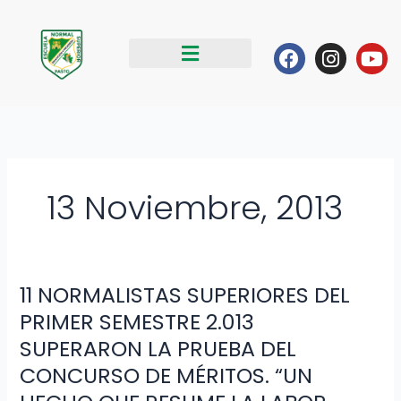
Ir
al
Facebook
Instag
Yo
contenido
13 Noviembre, 2013
11 NORMALISTAS SUPERIORES DEL
11
NORMALISTAS
PRIMER SEMESTRE 2.013
SUPERIORES
SUPERARON LA PRUEBA DEL
DEL
CONCURSO DE MÉRITOS. “UN
PRIMER
SEMESTRE