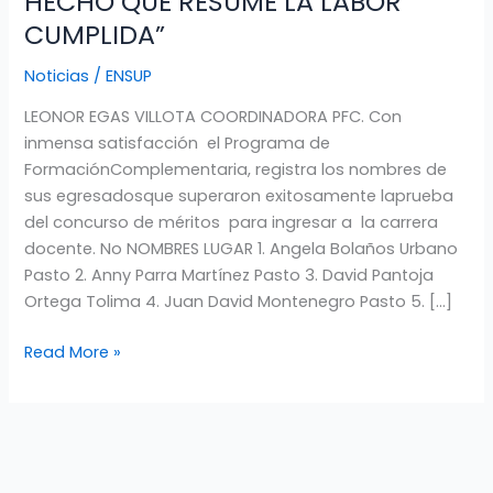
HECHO QUE RESUME LA LABOR
2.013
CUMPLIDA”
SUPERARON
Noticias
/
ENSUP
LA
PRUEBA
LEONOR EGAS VILLOTA COORDINADORA PFC. Con
DEL
inmensa satisfacción el Programa de
CONCURSO
FormaciónComplementaria, registra los nombres de
DE
sus egresadosque superaron exitosamente laprueba
MÉRITOS.
del concurso de méritos para ingresar a la carrera
“UN
docente. No NOMBRES LUGAR 1. Angela Bolaños Urbano
HECHO
Pasto 2. Anny Parra Martínez Pasto 3. David Pantoja
QUE
Ortega Tolima 4. Juan David Montenegro Pasto 5. […]
RESUME
LA
Read More »
LABOR
CUMPLIDA”