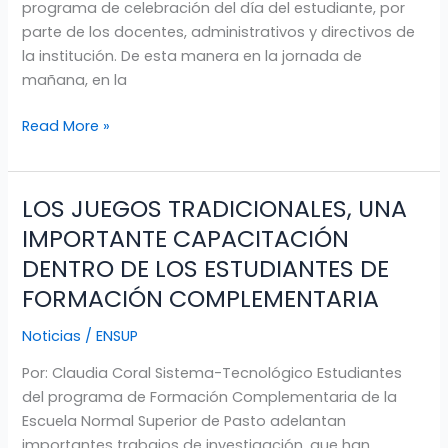
programa de celebración del día del estudiante, por
parte de los docentes, administrativos y directivos de
la institución. De esta manera en la jornada de
mañana, en la
Read More »
LOS JUEGOS TRADICIONALES, UNA
LOS
JUEGOS
IMPORTANTE CAPACITACIÓN
TRADICIONALES,
DENTRO DE LOS ESTUDIANTES DE
UNA
FORMACIÓN COMPLEMENTARIA
IMPORTANTE
CAPACITACIÓN
Noticias
/
ENSUP
DENTRO
DE
Por: Claudia Coral Sistema-Tecnológico Estudiantes
LOS
del programa de Formación Complementaria de la
ESTUDIANTES
Escuela Normal Superior de Pasto adelantan
DE
importantes trabajos de investigación, que han