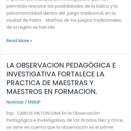
FORMACIÓN
permitido rescatar las posibilidades de la lúdica y la
COMPLEMENTARIA
psicomotricidad dentro del juego tradicional, en la
ciudad de Pasto. Muchos de los juegos tradicionales
de la región se han ido
Read More »
LA OBSERVACION PEDAGÓGICA E
LA
OBSERVACION
INVESTIGATIVA FORTALECE LA
PEDAGÓGICA
PRACTICA DE MAESTRAS Y
E
MAESTROS EN FORMACION.
INVESTIGATIVA
FORTALECE
Noticias
/
ENSUP
LA
PRACTICA
Esp. CARLOS MILTON LUNA En la Observación
DE
Pedagógica e Investigativa, de los Grados Diez y Once,
MAESTRAS
se tiene en cuenta que la observación es el primer