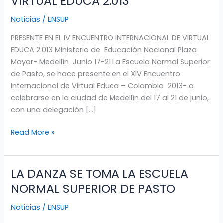
VIRTUAL EDUCA 2.013
NORMAL
Noticias
/
ENSUP
SUPERIOR
DE
PRESENTE EN EL IV ENCUENTRO INTERNACIONAL DE VIRTUAL
PASTO
EDUCA 2.013 Ministerio de Educación Nacional Plaza
PRESENTE
Mayor- Medellín Junio 17-21 La Escuela Normal Superior
EN
de Pasto, se hace presente en el XIV Encuentro
EL
Internacional de Virtual Educa – Colombia 2013- a
IV
celebrarse en la ciudad de Medellín del 17 al 21 de junio,
ENCUENTRO
con una delegación […]
INTERNACIONAL
DE
Read More »
VIRTUAL
EDUCA
2.013
LA DANZA SE TOMA LA ESCUELA
LA
DANZA
NORMAL SUPERIOR DE PASTO
SE
Noticias
/
ENSUP
TOMA
LA