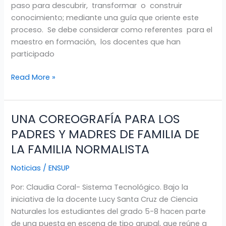
Y
paso para descubrir, transformar o construir
MAESTROS
conocimiento; mediante una guía que oriente este
EN
proceso. Se debe considerar como referentes para el
FORMACION.
maestro en formación, los docentes que han
participado
Read More »
UNA COREOGRAFÍA PARA LOS
UNA
COREOGRAFÍA
PADRES Y MADRES DE FAMILIA DE
PARA
LA FAMILIA NORMALISTA
LOS
PADRES
Noticias
/
ENSUP
Y
Por: Claudia Coral- Sistema Tecnológico. Bajo la
MADRES
iniciativa de la docente Lucy Santa Cruz de Ciencia
DE
Naturales los estudiantes del grado 5-8 hacen parte
FAMILIA
de una puesta en escena de tipo grupal, que reúne a