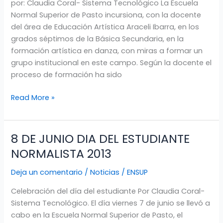
por: Claudia Coral- Sistema Tecnológico La Escuela
ESCUELA
Normal Superior de Pasto incursiona, con la docente
NORMAL
del área de Educación Artística Araceli Ibarra, en los
SUPERIOR
grados séptimos de la Básica Secundaria, en la
DE
formación artística en danza, con miras a formar un
PASTO
grupo institucional en este campo. Según la docente el
proceso de formación ha sido
Read More »
8 DE JUNIO DIA DEL ESTUDIANTE
8
DE
NORMALISTA 2013
JUNIO
Deja un comentario
/
Noticias
/
ENSUP
DIA
DEL
Celebración del día del estudiante Por Claudia Coral-
ESTUDIANTE
Sistema Tecnológico. El día viernes 7 de junio se llevó a
NORMALISTA
cabo en la Escuela Normal Superior de Pasto, el
2013