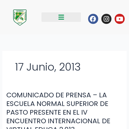
Ir
al
Facebook
Instag
Yo
contenido
17 Junio, 2013
COMUNICADO DE PRENSA – LA
COMUNICADO
DE
ESCUELA NORMAL SUPERIOR DE
PRENSA
PASTO PRESENTE EN EL IV
–
ENCUENTRO INTERNACIONAL DE
LA
ESCUELA