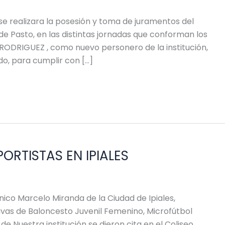
 se realizara la posesión y toma de juramentos del
e Pasto, en las distintas jornadas que conforman los
 RODRIGUEZ , como nuevo personero de la institución,
o, para cumplir con […]
RTISTAS EN IPIALES
cnico Marcelo Miranda de la Ciudad de Ipiales,
tivas de Baloncesto Juvenil Femenino, Microfútbol
e Nuestra institución se dieron cita en el Coliseo