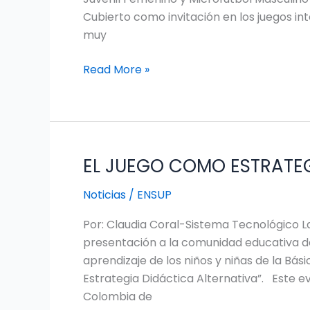
Cubierto como invitación en los juegos int
muy
Read More »
EL JUEGO COMO ESTRATEG
EL
JUEGO
Noticias
/
ENSUP
COMO
ESTRATEGIA
Por: Claudia Coral-Sistema Tecnológico L
DIDÁCTICA
presentación a la comunidad educativa de
ALTERNATIVA
aprendizaje de los niños y niñas de la Bá
Estrategia Didáctica Alternativa”. Este 
Colombia de