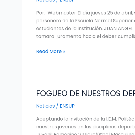
ELEGIDOS
Por: Webmaster El día jueves 25 de abril,
PARA
personero de la Escuela Normal Superior d
VOCEROS
estudiantes de la institución. JUAN ANGEL
AL
tomara juramento hacia el deber cumplid
CONSEJO
ESTUDIANTIL
Read More »
FOGUEO DE NUESTROS DEPO
FOGUEO
DE
Noticias
/
ENSUP
NUESTROS
DEPORTISTAS
Aceptando la invitación de la I.E.M. Polité
EN
nuestros jóvenes en las disciplinas depor
IPIALES
Juvenil Femenino y Microfútbol Masculino d