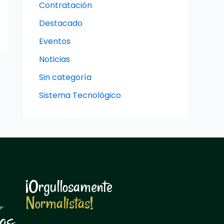
Contratación
Destacado
Eventos
Noticias
Sin categoría
Sistema Tecnológico
¡Orgullosamente
N
o
r
m
a
l
i
s
t
a
s
!
N
o
r
m
a
l
i
s
t
a
s
!