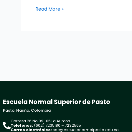
Read More »
Escuela Normal Superior de Pasto
Pasto, Nariño, Colombia
Carrera 26 No 09–05 La Aurora
Teléfonos:
(602) 7235180 – 7232565
Correo electrónico:
sac@escuelanormalpasto.edu.co