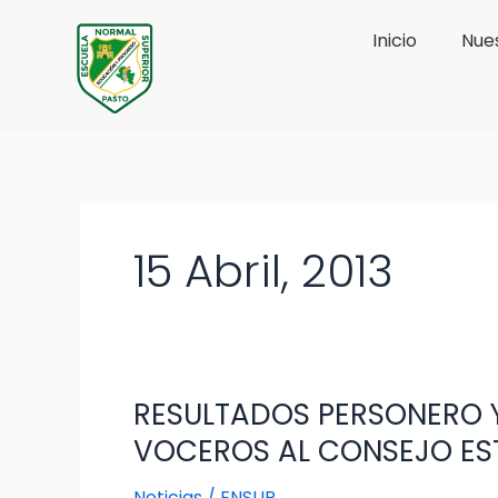
Ir
Inicio
Nues
al
contenido
15 Abril, 2013
RESULTADOS PERSONERO Y
RESULTADOS
PERSONERO
VOCEROS AL CONSEJO EST
Y
ESTUDIANTES
Noticias
/
ENSUP