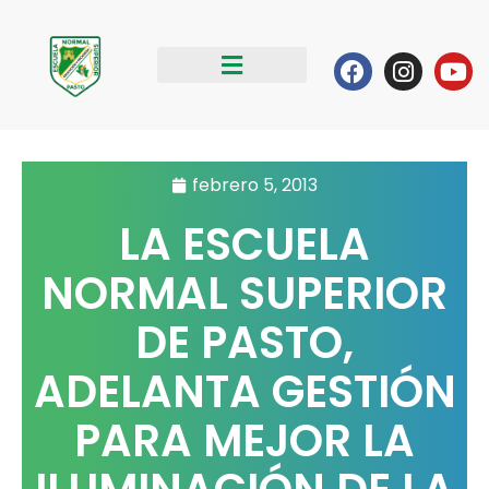
Ir
al
Facebook
Instag
Yo
contenido
febrero 5, 2013
LA ESCUELA
NORMAL SUPERIOR
DE PASTO,
ADELANTA GESTIÓN
PARA MEJOR LA