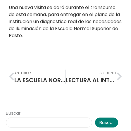
Una nueva visita se dará durante el transcurso
de esta semana, para entregar en el plano de la
institución un diagnostico real de las necesidades
de iluminación de la Escuela Normal Superior de
Pasto.
Prev
Nex
ANTERIOR
SIGUIENTE
LA ESCUELA NORMAL SUPERIOR DE PASTO LEDA LA BIENVENIDA A UN NUEVO AÑO ESCOLAR
LECTURA AL INTERIOR DE LA ESCUELA NORMAL SUPERIOR DE PASTO
Buscar
Buscar