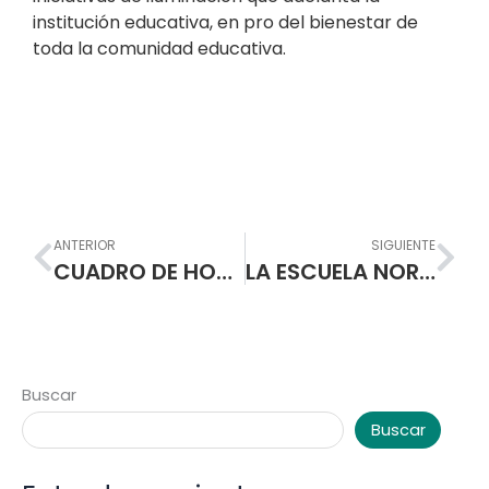
institución educativa, en pro del bienestar de
toda la comunidad educativa.
Prev
Nex
ANTERIOR
SIGUIENTE
CUADRO DE HONOR ESTUDIANTES 2012
LA ESCUELA NORMAL SUPERIOR DE PASTO, ADELANTA GESTIÓN PARA MEJOR LA ILUMINACIÓN DE LA INSTITUCIÓN.
Buscar
Buscar